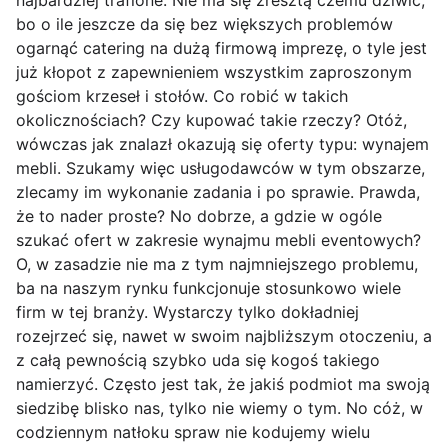
bo o ile jeszcze da się bez większych problemów
ogarnąć catering na dużą firmową imprezę, o tyle jest
już kłopot z zapewnieniem wszystkim zaproszonym
gościom krzeseł i stołów. Co robić w takich
okolicznościach? Czy kupować takie rzeczy? Otóż,
wówczas jak znalazł okazują się oferty typu: wynajem
mebli. Szukamy więc usługodawców w tym obszarze,
zlecamy im wykonanie zadania i po sprawie. Prawda,
że to nader proste? No dobrze, a gdzie w ogóle
szukać ofert w zakresie wynajmu mebli eventowych?
O, w zasadzie nie ma z tym najmniejszego problemu,
ba na naszym rynku funkcjonuje stosunkowo wiele
firm w tej branży. Wystarczy tylko dokładniej
rozejrzeć się, nawet w swoim najbliższym otoczeniu, a
z całą pewnością szybko uda się kogoś takiego
namierzyć. Często jest tak, że jakiś podmiot ma swoją
siedzibę blisko nas, tylko nie wiemy o tym. No cóż, w
codziennym natłoku spraw nie kodujemy wielu