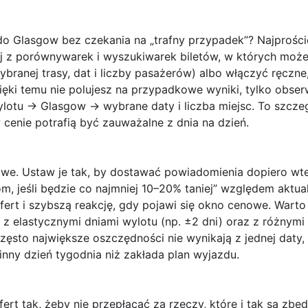
 do Glasgow
bez czekania na „trafny przypadek”? Najproście
aj z porównywarek i wyszukiwarek biletów, w których moż
ybranej trasy, dat i liczby pasażerów) albo włączyć ręczn
ęki temu nie polujesz na przypadkowe wyniki, tylko obserw
o wylotu → Glasgow → wybrane daty i liczba miejsc. To szcz
cenie potrafią być zauważalne z dnia na dzień.
owe
. Ustaw je tak, by dostawać powiadomienia dopiero wt
, jeśli będzie co najmniej 10–20% taniej” względem aktua
fert i szybszą reakcję, gdy pojawi się okno cenowe. Wart
 z elastycznymi dniami wylotu (np. ±2 dni) oraz z różnymi
ęsto największe oszczędności nie wynikają z jednej daty, t
nny dzień tygodnia niż zakłada plan wyjazdu.
fert
tak, żeby nie przepłacać za rzeczy, które i tak są zb