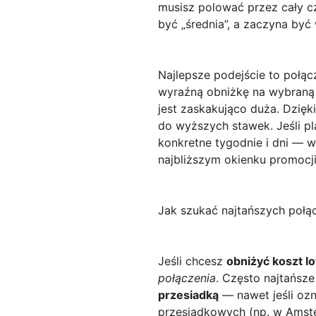
musisz polować przez cały c
być „średnia”, a zaczyna być
Najlepsze podejście to połą
wyraźną obniżkę na wybraną d
jest zaskakująco duża. Dzięki
do wyższych stawek. Jeśli pl
konkretne tygodnie i dni — 
najbliższym okienku promocji
Jak szukać najtańszych połąc
Jeśli chcesz
obniżyć koszt l
połączenia
. Często najtańsz
przesiadką
— nawet jeśli oz
przesiadkowych (np. w Amste