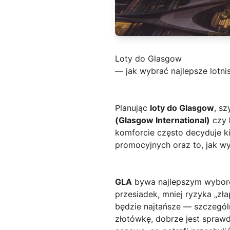
Loty do Glasgow
— jak wybrać najlepsze lotnis
Planując
loty do Glasgow
, s
(Glasgow International)
czy
komforcie często decyduje ki
promocyjnych oraz to, jak w
GLA
bywa najlepszym wyborem,
przesiadek, mniej ryzyka „zł
będzie najtańsze — szczególn
złotówkę, dobrze jest spraw