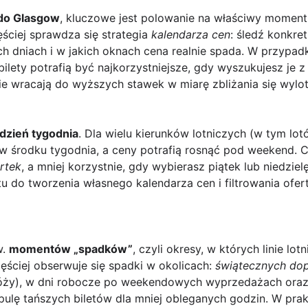
 do Glasgow
, kluczowe jest polowanie na właściwy moment
zęściej sprawdza się strategia
kalendarza cen
: śledź konkre
ch dniach i w jakich oknach cena realnie spada. W przypadku
ilety potrafią być najkorzystniejsze, gdy wyszukujesz je 
nie wracają do wyższych stawek w miarę zbliżania się wylot
dzień tygodnia
. Dla wielu kierunków lotniczych (w tym lo
w środku tygodnia, a ceny potrafią rosnąć pod weekend. Cz
rtek
, a mniej korzystnie, gdy wybierasz piątek lub niedzielę
u do tworzenia własnego kalendarza cen i filtrowania ofe
w.
momentów „spadków”
, czyli okresy, w których linie lot
ęściej obserwuje się spadki w okolicach:
świątecznych do
óży), w dni robocze po weekendowych wyprzedażach oraz
ulę tańszych biletów dla mniej obleganych godzin. W prak