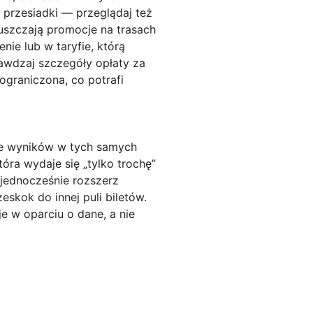
 przesiadki — przeglądaj też
puszczają promocje na trasach
nie lub w taryfie, którą
rawdzaj szczegóły opłaty za
ograniczona, co potrafi
ie wyników w tych samych
óra wydaje się „tylko trochę”
i jednocześnie rozszerz
skok do innej puli biletów.
je w oparciu o dane, a nie