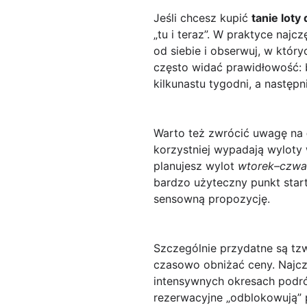
Jeśli chcesz kupić
tanie loty
„tu i teraz”. W praktyce najc
od siebie i obserwuj, w który
często widać prawidłowość: b
kilkunastu tygodni, a następ
Warto też zwrócić uwagę na
korzystniej wypadają wyloty 
planujesz wylot
wtorek–czwa
bardzo użyteczny punkt start
sensowną propozycję.
Szczególnie przydatne są tz
czasowo obniżać ceny. Najcz
intensywnych okresach podr
rezerwacyjne „odblokowują” p