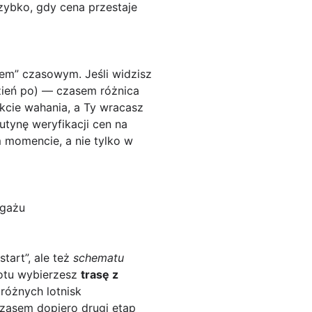
zybko, gdy cena przestaje
em” czasowym. Jeśli widzisz
dzień po) — czasem różnica
rakcie wahania, a Ty wracasz
utynę weryfikacji cen na
m momencie, a nie tylko w
agażu
start”, ale też
schematu
lotu wybierzesz
trasę z
różnych lotnisk
czasem dopiero drugi etap