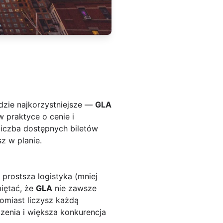
dzie najkorzystniejsze —
GLA
w praktyce o cenie i
liczba dostępnych biletów
z w planie.
prostsza logistyka (mniej
iętać, że
GLA
nie zawsze
tomiast liczysz każdą
czenia i większa konkurencja