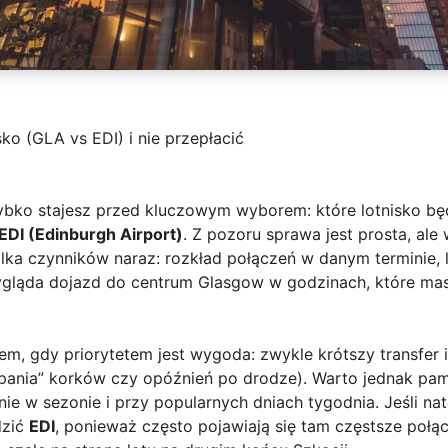
ko (GLA vs EDI) i nie przepłacić
zybko stajesz przed kluczowym wyborem: które lotnisko bę
EDI (Edinburgh Airport)
. Z pozoru sprawa jest prosta, ale 
lka czynników naraz: rozkład połączeń w danym terminie, 
ygląda dojazd do centrum Glasgow w godzinach, które mas
 gdy priorytetem jest wygoda: zwykle krótszy transfer i 
apania” korków czy opóźnień po drodze). Warto jednak pam
ie w sezonie i przy popularnych dniach tygodnia. Jeśli na
dzić
EDI
, ponieważ często pojawiają się tam częstsze połą