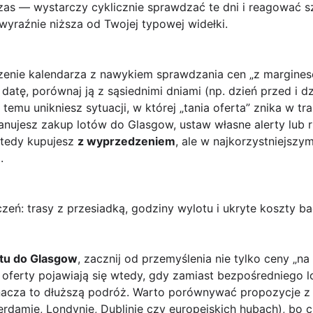
zas — wystarczy cyklicznie sprawdzać te dni i reagować s
 wyraźnie niższa od Twojej typowej widełki.
czenie kalendarza z nawykiem sprawdzania cen „z margines
atę, porównaj ją z sąsiednimi dniami (np. dzień przed i 
 temu unikniesz sytuacji, w której „tania oferta” znika w t
anujesz zakup lotów do Glasgow, ustaw własne alerty lub r
wtedy kupujesz
z wyprzedzeniem
, ale w najkorzystniejszy
.
zeń: trasy z przesiadką, godziny wylotu i ukryte koszty b
otu do Glasgow
, zacznij od przemyślenia nie tylko ceny „na 
e oferty pojawiają się wtedy, gdy zamiast bezpośredniego 
nacza to dłuższą podróż. Warto porównywać propozycje z 
rdamie, Londynie, Dublinie czy europejskich hubach), bo 