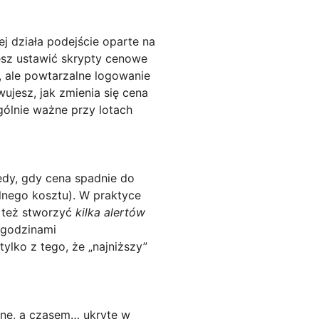
j działa podejście oparte na
esz ustawić
skrypty cenowe
e, ale powtarzalne logowanie
ujesz, jak zmienia się cena
ególnie ważne przy lotach
edy, gdy cena spadnie do
lnego kosztu). W praktyce
o też stworzyć
kilka alertów
 godzinami
ylko z tego, że „najniższy”
ędne, a czasem… ukryte w