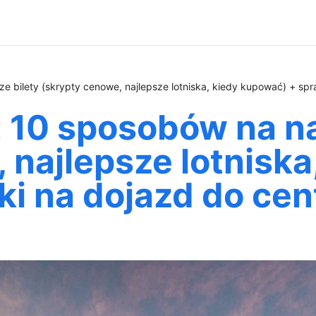
e bilety (skrypty cenowe, najlepsze lotniska, kiedy kupować) + spr
 10 sposobów na na
 najlepsze lotnisk
ki na dojazd do ce