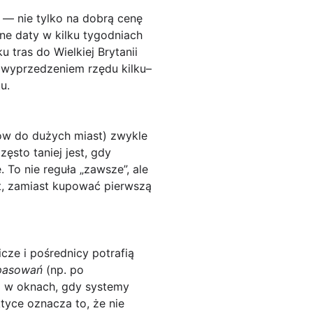
 — nie tylko na dobrą cenę
tne daty w kilku tygodniach
 tras do Wielkiej Brytanii
z wyprzedzeniem rzędu kilku–
u.
tów do dużych miast) zwykle
ęsto taniej jest, gdy
. To nie reguła „zawsze”, ale
rt, zamiast kupować pierwszą
nicze i pośrednicy potrafią
pasowań
(np. po
 w oknach, gdy systemy
tyce oznacza to, że nie