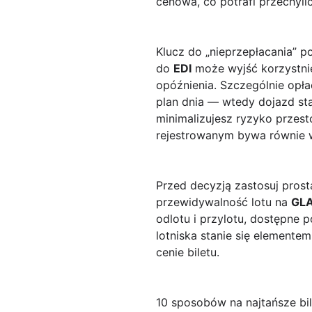
cenowa, co potrafi przechylić
Klucz do „nieprzepłacania” p
do
EDI
może wyjść korzystnie
opóźnienia. Szczególnie opł
plan dnia — wtedy dojazd staj
minimalizujesz ryzyko przes
rejestrowanym bywa równie 
Przed decyzją zastosuj prost
przewidywalność lotu na
GL
odlotu i przylotu, dostępne 
lotniska stanie się elementem
cenie biletu.
10 sposobów na najtańsze bile