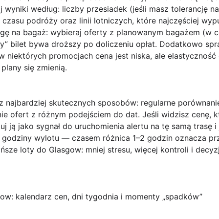
wyniki według: liczby przesiadek (jeśli masz tolerancję na
 czasu podróży oraz linii lotniczych, które najczęściej wy
gę na bagaż: wybieraj oferty z
planowanym bagażem
(w ce
zy” bilet bywa droższy po doliczeniu opłat. Dodatkowo sp
w niektórych promocjach cena jest niska, ale elastyczność 
plany się zmienią.
z najbardziej skutecznych sposobów:
regularne porównan
e ofert z różnym podejściem do dat. Jeśli widzisz cenę, kt
uj ją jako sygnał do uruchomienia alertu na tę samą trasę 
 godziny wylotu — czasem różnica 1–2 godzin oznacza prze
ńsze loty do Glasgow: mniej stresu, więcej kontroli i decyz
ow: kalendarz cen, dni tygodnia i momenty „spadków”