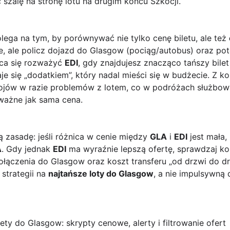
 szalę na stronę lotu na drugim końcu Szkocji.
olega na tym, by porównywać nie tylko cenę biletu, ale też
, ale policz dojazd do Glasgow (pociąg/autobus) oraz po
aca się rozważyć
EDI
, gdy znajdujesz znacząco tańszy bilet
e się „dodatkiem”, który nadal mieści się w budżecie. Z ko
tojów w razie problemów z lotem, co w podróżach służbo
ważne jak sama cena.
ą zasadę: jeśli różnica w cenie między
GLA
i
EDI
jest mała
A
. Gdy jednak
EDI
ma wyraźnie lepszą ofertę, sprawdzaj ko
połączenia do Glasgow oraz koszt transferu „od drzwi do d
 strategii na
najtańsze loty do Glasgow
, a nie impulsywną
ty do Glasgow: skrypty cenowe, alerty i filtrowanie ofert