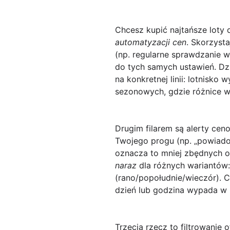
Chcesz kupić
najtańsze loty
automatyzacji cen
. Skorzyst
(np. regularne sprawdzanie w
do tych samych ustawień. Dzi
na konkretnej linii: lotnisk
sezonowych, gdzie różnice w 
Drugim filarem są
alerty cen
Twojego progu (np. „powiadom
oznacza to mniej zbędnych o
naraz
dla różnych wariantów:
(rano/popołudnie/wieczór). Cz
dzień lub godzina wypada w i
Trzecia rzecz to
filtrowanie o