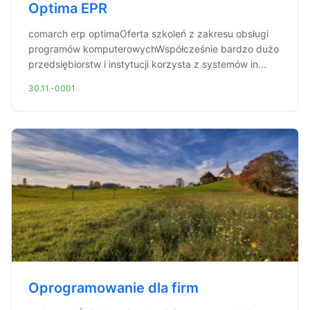
Optima EPR
comarch erp optimaOferta szkoleń z zakresu obsługi
programów komputerowychWspółcześnie bardzo dużo
przedsiębiorstw i instytucji korzysta z systemów in...
30.11.-0001
Oprogramowanie dla firm