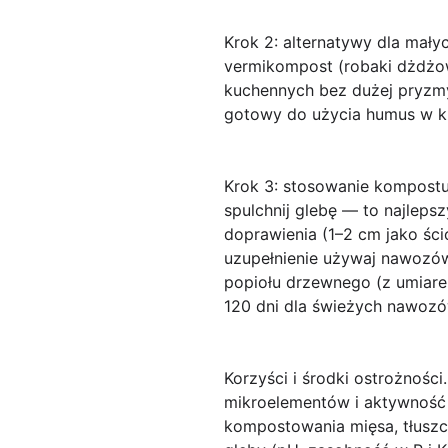
Krok 2: alternatywy dla mały
vermikompost (robaki dżdżo
kuchennych bez dużej pryzmy
gotowy do użycia humus w kr
Krok 3: stosowanie kompost
spulchnij glebę — to najlep
doprawienia (1–2 cm jako ści
uzupełnienie używaj nawozó
popiołu drzewnego (z umiarem
120 dni dla świeżych nawozó
Korzyści i środki ostrożności.
mikroelementów i aktywność 
kompostowania mięsa, tłuszcz