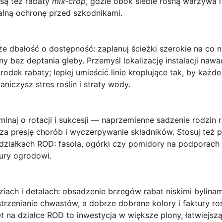
są też rabaty
mix‑crop
, gdzie obok siebie rosną warzywa 
ralną ochronę przed szkodnikami.
e dbałość o dostępność: zaplanuj ścieżki szerokie na co 
ony bez deptania gleby. Przemyśl lokalizację instalacji na
odek rabaty; lepiej umieścić linie kroplujące tak, by każd
niczysz stres roślin i straty wody.
inaj o rotacji i sukcesji — naprzemienne sadzenie rodzin r
a presję chorób i wyczerpywanie składników. Stosuj też pi
działkach ROD: fasola, ogórki czy pomidory na podporach 
ury ogrodowi.
iach i detalach: obsadzenie brzegów rabat niskimi bylinam
strzenianie chwastów, a dobrze dobrane kolory i faktury ro
t
na działce ROD to inwestycja w większe plony, łatwiejszą