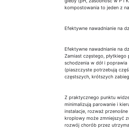
gleby (pH, zasobność w P i 
kompostowania to jeden z na
Efektywne nawadnianie na d
Efektywne nawadnianie na d
Zamiast częstego, płytkiego 
schodzenia w dół i poprawia 
(piaszczyste potrzebują częśc
częstszych, krótszych zabieg
Z praktycznego punktu widze
minimalizują parowanie i kie
instalacje, rozważ przenośn
kroplowy
może zmniejszyć zu
rozwój chorób przez utrzyman