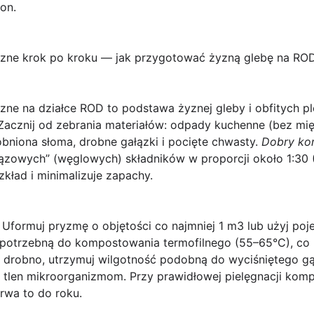
on.
czne krok po kroku — jak przygotować żyzną glebę na RO
zne na działce ROD to podstawa żyznej gleby i obfitych 
acznij od zebrania materiałów: odpady kuchenne (bez mięsa
robniona słoma, drobne gałązki i pocięte chwasty.
Dobry ko
rązowych” (węglowych) składników w proporcji około 1:30 
kład i minimalizuje zapachy.
Uformuj pryzmę o objętości co najmniej 1 m3 lub użyj poj
potrzebną do kompostowania termofilnego (55–65°C), co p
y drobno, utrzymuj wilgotność podobną do wyciśniętego gą
ć tlen mikroorganizmom. Przy prawidłowej pielęgnacji ko
trwa to do roku.