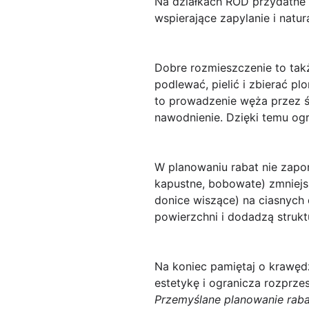
Na działkach ROD przydatne 
wspierające zapylanie i natu
Dobre rozmieszczenie to takż
podlewać, pielić i zbierać pl
to prowadzenie węża przez śr
nawodnienie. Dzięki temu ogra
W planowaniu rabat nie zapom
kapustne, bobowate) zmniejsz
donice wiszące) na ciasnych 
powierzchni i dodadzą strukt
Na koniec pamiętaj o krawędz
estetykę i ogranicza rozprze
Przemyślane planowanie raba