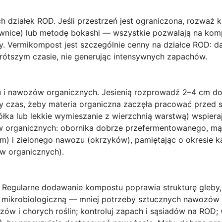
ch działek ROD.
Jeśli przestrzeń jest ograniczona, rozważ 
wnice) lub metodę bokashi — wszystkie pozwalają na k
. Vermikompost jest szczególnie cenny na działce ROD: d
ótszym czasie, nie generując intensywnych zapachów.
u i nawozów organicznych.
Jesienią rozprowadź 2–4 cm do
szy czas, żeby materia organiczna zaczęła pracować przed
ółka lub lekkie wymieszanie z wierzchnią warstwą) wspieraj
w organicznych: obornika dobrze przefermentowanego, mą
) i zielonego nawozu (okrzyków), pamiętając o okresie ka
w organicznych).
Regularne dodawanie kompostu poprawia strukturę gleby,
mikrobiologiczną — mniej potrzeby sztucznych nawozów i
ów i chorych roślin; kontroluj zapach i sąsiadów na ROD;