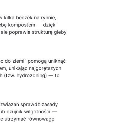
 kilka beczek na rynnie,
glebę kompostem — dzięki
 ale poprawia strukturę gleby
lec do ziemi” pomogą uniknąć
m, unikając najgorętszych
h (tzw. hydrozoning) — to
 rozwiązań sprawdź zasady
ub czujnik wilgotności —
oże utrzymać równowagę