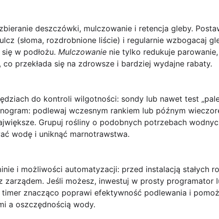
ieranie deszczówki, mulczowanie i retencja gleby. Postaw
ulcz (słoma, rozdrobnione liście) i regularnie wzbogacaj 
 się w podłożu.
Mulczowanie
nie tylko redukuje parowanie,
 co przekłada się na zdrowsze i bardziej wydajne rabaty.
ędziach do kontroli wilgotności: sondy lub nawet test „pa
monogram: podlewaj wczesnym rankiem lub późnym wieczore
największe. Grupuj rośliny o podobnych potrzebach wodnyc
ać wodę i uniknąć marnotrawstwa.
inie i możliwości automatyzacji: przed instalacją stałych
 zarządem. Jeśli możesz, inwestuj w prosty programator l
 timer znacząco poprawi efektywność podlewania i pom
mi a
oszczędnością wody
.