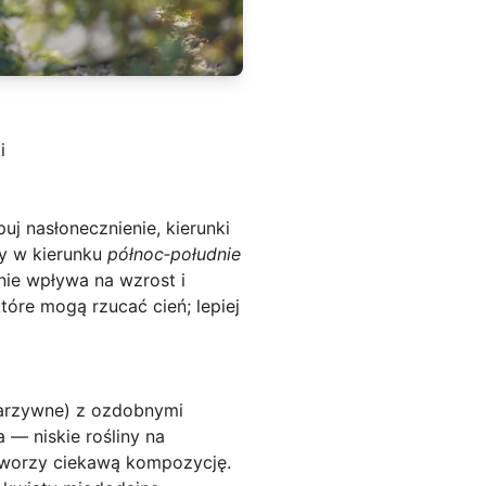
i
j nasłonecznienie, kierunki
ty w kierunku
północ‑południe
nie wpływa na wzrost i
óre mogą rzucać cień; lepiej
(warzywne) z ozdobnymi
 — niskie rośliny na
 tworzy ciekawą kompozycję.