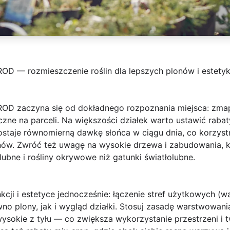
ROD — rozmieszczenie roślin dla lepszych plonów i estetyk
 ROD
zaczyna się od dokładnego rozpoznania miejsca: zmapu
yczne na parceli. Na większości działek warto ustawić raba
ostaje równomierną dawkę słońca w ciągu dnia, co korzyst
ów. Zwróć też uwagę na wysokie drzewa i zabudowania, kt
ubne i rośliny okrywowe niż gatunki światłolubne.
unkcji i estetyce jednocześnie: łączenie stref użytkowych 
wno plony, jak i wygląd działki. Stosuj zasadę warstwowania
wysokie z tyłu — co zwiększa wykorzystanie przestrzeni i