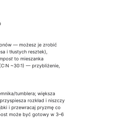
D
plonów — możesz je zrobić
 i tłustych resztek),
mpost
to mieszanka
(C:N ~30:1) — przybliżenie,
emnika/tumblera; większa
rzyspiesza rozkład i niszczy
bki i przewracaj pryzmę co
mpost może być gotowy w 3–6