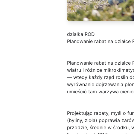
działka ROD
Planowanie rabat na działce 
Planowanie rabat na działce
wiatru i różnice mikroklimat
— wtedy każdy rzęd roślin d
wyrównanie dojrzewania plon
umieścić tam warzywa cieniol
Projektując rabaty, myśl o f
(byliny, zioła) poprawia zaró
przodzie, średnie w środku, 