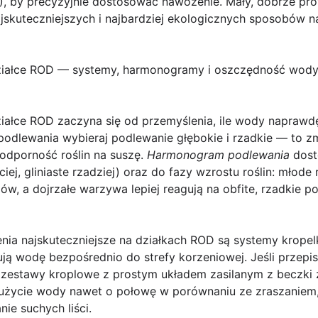
K), by precyzyjnie dostosować nawożenie. Mały, dobrze p
jskuteczniejszych i najbardziej ekologicznych sposobów n
ziałce ROD — systemy, harmonogramy i oszczędność wod
ziałce ROD
zaczyna się od przemyślenia, ile wody naprawdę
podlewania wybieraj podlewanie głębokie i rzadkie — to z
odporność roślin na suszę.
Harmonogram podlewania
dost
iej, gliniaste rzadziej) oraz do fazy wzrostu roślin: młod
ów, a dojrzałe warzywa lepiej reagują na obfite, rzadkie p
nia najskuteczniejsze na działkach ROD są systemy krop
rują wodę bezpośrednio do strefy korzeniowej. Jeśli przepi
e zestawy kroplowe z prostym układem zasilanym z beczk
życie wody nawet o połowę w porównaniu ze zraszaniem
ie suchych liści.