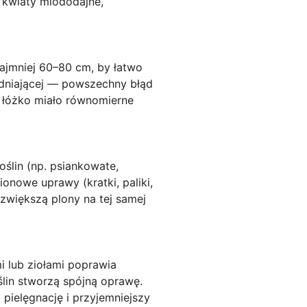
i kwiaty miododajne,
najmniej 60–80 cm, by łatwo
wadniającej — powszechny błąd
e łóżko miało równomierne
oślin (np. psiankowate,
onowe uprawy (kratki, paliki,
zwiększą plony na tej samej
i lub ziołami poprawia
ślin stworzą spójną oprawę.
 pielęgnację i przyjemniejszy