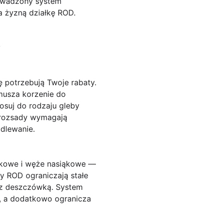
rowadzony system
a żyzną działkę ROD.
y
 potrzebują Twoje rabaty.
musza korzenie do
osuj do rodzaju gleby
e rozsady wymagają
odlewanie.
elkowe i węże nasiąkowe —
sy ROD ograniczają stałe
i z deszczówką.
System
, a dodatkowo ogranicza