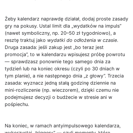
Żeby kalendarz naprawdę działał, dodaj
proste zasady
gry
na pokusy. Ustal limit dla „wydatków na impuls”
(nawet symboliczny, np. 20–50 zł tygodniowo), a
resztę traktuj jako
wydatki do odłożenia w czasie
.
Druga zasada: jeśli zakup jest „bo teraz jest
promocja”, to w kalendarzu wpisujesz
próbę powrotu
— sprawdzasz ponownie tego samego dnia za
tydzień lub na koniec okresu (czyli po 30 dniach w
tym planie), a nie następnego dnia „z głowy”. Trzecia
zasada: wyznacz jedną stałą godzinę dziennie na
mini-rozliczenie (np. wieczorem), dzięki czemu nie
podejmujesz decyzji o budżecie w stresie ani w
pośpiechu.
Na koniec, w ramach antyimpulsowego kalendarza,
wykorzystaj „triggery” — czyli momenty, które