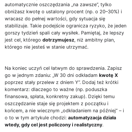
automatycznie oszczędzania „na zawsze”, tylko
obniżasz kwotę o ustalony procent (np. o 20–30%) i
wracasz do pełnej wartości, gdy sytuacja się
stabilizuje. Takie podejście ogranicza ryzyko, że jeden
gorszy tydzień spali cały wysiłek. Pamiętaj, że lepszy
jest cel, którego
dotrzymujesz
, niż ambitny plan,
którego nie jesteś w stanie utrzymać.
Na koniec uczyń cel łatwym do sprawdzenia. Zapisz
go w jednym zdaniu: „W 30 dni odkładam
kwotę X
poprzez stały przelew z dniem Y”. Dodaj też krótki
komentarz: dlaczego to ważne (np. poduszka
finansowa, spłata, konkretny zakup). Dzięki temu
oszczędzanie staje się projektem z początku i
końcem, a nie wiecznym „odkładaniem na później” – i
o to w tym artykule chodzi:
automatyzacja działa
wtedy, gdy cel jest policzony i realistyczny
.