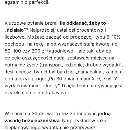
egzamin z perfekcji.
Kluczowe pytanie brzmi:
ile odkładać, żeby to
„działało”
? Najprościej: ustal cel procentowo i
liczbowo. Możesz zacząć od propozycji typu 5–10%
dochodu „na rękę” albo wyznaczyć stałą kwotę, np.
50, 100 czy 200 zł tygodniowo – ale tak, aby po
odjęciu oszczędności nadal zostawało miejsce na
normalne życie (transport, jedzenie, drobne wydatki).
Jeśli chcesz, by cel był bardziej „namacalny”, zamień
go na język progu: „Po 30 dniach mam X zł, czyli Y
wydatków mniej z karty”. Dzięki temu motywacja jest
czytelna, a nie abstrakcyjna.
W planie na 30 dni warto też zdefiniować
jedną
zasadę bezpieczeństwa
. Na przykład: w razie
nieplanowanego wydatku nie przerywasz