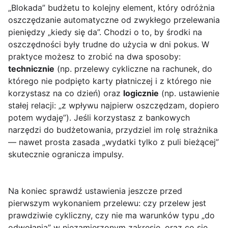
„Blokada” budżetu to kolejny element, który odróżnia
oszczędzanie automatyczne od zwykłego przelewania
pieniędzy „kiedy się da”. Chodzi o to, by środki na
oszczędności były trudne do użycia w dni pokus. W
praktyce możesz to zrobić na dwa sposoby:
technicznie
(np. przelewy cykliczne na rachunek, do
którego nie podpięto karty płatniczej i z którego nie
korzystasz na co dzień) oraz
logicznie
(np. ustawienie
stałej relacji: „z wpływu najpierw oszczędzam, dopiero
potem wydaję”). Jeśli korzystasz z bankowych
narzędzi do budżetowania, przydziel im rolę strażnika
— nawet prosta zasada „wydatki tylko z puli bieżącej”
skutecznie ogranicza impulsy.
Na koniec sprawdź ustawienia jeszcze przed
pierwszym wykonaniem przelewu: czy przelew jest
prawdziwie cykliczny, czy nie ma warunków typu „do
odwołania” w niezamierzonym zakresie, oraz co się