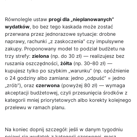
Równolegle ustaw
progi dla „nieplanowanych”
wydatków
, bo bez tego kaskada może zostać
przerwana przez jednorazowe sytuacje: drobne
naprawy, rachunki „z zaskoczenia” czy impulsywne
zakupy. Proponowany model to podział budżetu na
trzy strefy:
zielona
(np. do 30 zł) — realizujesz bez
ruszania oszczędności,
żółta
(np. 30–80 zł) —
kupujesz tylko po szybkim „warunku” (np. opóźnienie
o 24 godziny albo zamiana: jedno „odpuść” = jedno
„zrób”), oraz
czerwona
(powyżej 80 zł) — wymaga
akceptacji budżetowej, czyli przesunięcia środków z
kategorii mniej priorytetowych albo korekty kolejnego
przelewu w ramach planu.
Na koniec dopnij szczegół: jeśli w danym tygodniu
pojawi się wydatek z kategorii czerwonej, masz