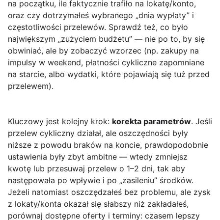
na początku, ile faktycznie trafiło na lokatę/konto,
oraz czy dotrzymałeś wybranego „dnia wypłaty” i
częstotliwości przelewów. Sprawdź też, co było
największym „zużyciem budżetu” — nie po to, by się
obwiniać, ale by zobaczyć wzorzec (np. zakupy na
impulsy w weekend, płatności cykliczne zapomniane
na starcie, albo wydatki, które pojawiają się tuż przed
przelewem).
Kluczowy jest kolejny krok:
korekta parametrów
. Jeśli
przelew cykliczny działał, ale oszczędności były
niższe z powodu braków na koncie, prawdopodobnie
ustawienia były zbyt ambitne — wtedy zmniejsz
kwotę lub przesuwaj przelew o 1–2 dni, tak aby
następowała po wpływie i po „zasileniu” środków.
Jeżeli natomiast oszczędzałeś bez problemu, ale zysk
z lokaty/konta okazał się słabszy niż zakładałeś,
porównaj dostępne oferty i terminy: czasem lepszy