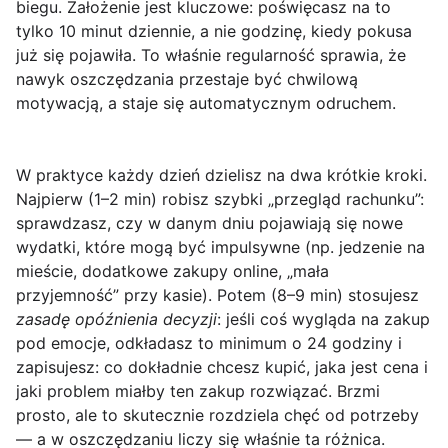
biegu. Założenie jest kluczowe:
poświęcasz na to
tylko 10 minut dziennie
, a nie godzinę, kiedy pokusa
już się pojawiła. To właśnie regularność sprawia, że
nawyk oszczędzania przestaje być chwilową
motywacją, a staje się automatycznym odruchem.
W praktyce każdy dzień dzielisz na dwa krótkie kroki.
Najpierw (1–2 min) robisz szybki „przegląd rachunku”:
sprawdzasz, czy w danym dniu pojawiają się nowe
wydatki, które mogą być impulsywne (np. jedzenie na
mieście, dodatkowe zakupy online, „mała
przyjemność” przy kasie). Potem (8–9 min) stosujesz
zasadę opóźnienia decyzji
: jeśli coś wygląda na zakup
pod emocje, odkładasz to minimum o 24 godziny i
zapisujesz: co dokładnie chcesz kupić, jaka jest cena i
jaki problem miałby ten zakup rozwiązać. Brzmi
prosto, ale to skutecznie rozdziela chęć od potrzeby
— a w oszczędzaniu liczy się właśnie ta różnica.