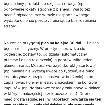
będzie inny produkt lub częstsza rotacja (np.
odnowienie lokaty zgodnie z planem). Warto też
ocenić
płynność
: czy w razie niespodziewanego
wydatku dało się poruszyć pieniądze bez rozbijania
strategii.
Na koniec przygotuj
plan na kolejne 30 dni
— i niech
będzie realistyczny. W praktyce sprawdza się
podejście: zostaw to, co działa (automatyczny
przelew i dzień rozliczenia), a popraw tylko jeden
element naraz. Możesz wdrożyć „korektę startową”
(np. minimalnie wyższą kwotę co tydzień, ale tylko
jeśli utrzymasz bezpieczeństwo w budżecie), albo
zaplanować kolejny miesiąc z naciskiem na kontrolę
impulsów (np. dodatkowe zasady zakupowe w dniach,
w których najczęściej przekraczasz limit). Dobrze
mieć prostą regułę:
jeśli w raportach powtarza się ten
sam problem — zmieniaj działanie, nie motywację
.