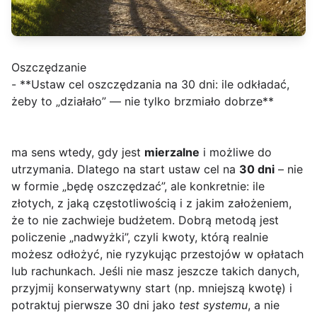
Oszczędzanie
- **Ustaw cel oszczędzania na 30 dni: ile odkładać,
żeby to „działało” — nie tylko brzmiało dobrze**
ma sens wtedy, gdy jest
mierzalne
i możliwe do
utrzymania. Dlatego na start ustaw cel na
30 dni
– nie
w formie „będę oszczędzać”, ale konkretnie: ile
złotych, z jaką częstotliwością i z jakim założeniem,
że to nie zachwieje budżetem. Dobrą metodą jest
policzenie „nadwyżki”, czyli kwoty, którą realnie
możesz odłożyć, nie ryzykując przestojów w opłatach
lub rachunkach. Jeśli nie masz jeszcze takich danych,
przyjmij konserwatywny start (np. mniejszą kwotę) i
potraktuj pierwsze 30 dni jako
test systemu
, a nie