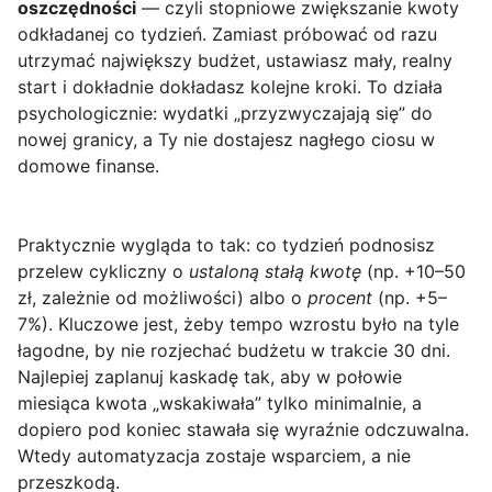
oszczędności
— czyli stopniowe zwiększanie kwoty
odkładanej co tydzień. Zamiast próbować od razu
utrzymać największy budżet, ustawiasz mały, realny
start i dokładnie dokładasz kolejne kroki. To działa
psychologicznie: wydatki „przyzwyczajają się” do
nowej granicy, a Ty nie dostajesz nagłego ciosu w
domowe finanse.
Praktycznie wygląda to tak: co tydzień podnosisz
przelew cykliczny o
ustaloną stałą kwotę
(np. +10–50
zł, zależnie od możliwości) albo o
procent
(np. +5–
7%). Kluczowe jest, żeby tempo wzrostu było na tyle
łagodne, by nie rozjechać budżetu w trakcie 30 dni.
Najlepiej zaplanuj kaskadę tak, aby w połowie
miesiąca kwota „wskakiwała” tylko minimalnie, a
dopiero pod koniec stawała się wyraźnie odczuwalna.
Wtedy automatyzacja zostaje wsparciem, a nie
przeszkodą.