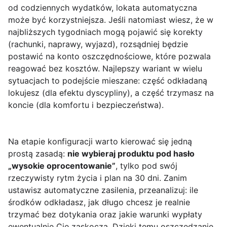
od codziennych wydatków, lokata automatyczna
może być korzystniejsza. Jeśli natomiast wiesz, że w
najbliższych tygodniach mogą pojawić się korekty
(rachunki, naprawy, wyjazd), rozsądniej będzie
postawić na konto oszczędnościowe, które pozwala
reagować bez kosztów. Najlepszy wariant w wielu
sytuacjach to podejście mieszane: część odkładaną
lokujesz (dla efektu dyscypliny), a część trzymasz na
koncie (dla komfortu i bezpieczeństwa).
Na etapie konfiguracji warto kierować się jedną
prostą zasadą:
nie wybieraj produktu pod hasło
„wysokie oprocentowanie”
, tylko pod swój
rzeczywisty rytm życia i plan na 30 dni. Zanim
ustawisz automatyczne zasilenia, przeanalizuj: ile
środków odkładasz, jak długo chcesz je realnie
trzymać bez dotykania oraz jakie warunki wypłaty
ewentualnie Cię zaskoczą. Dzięki temu oszczędzanie