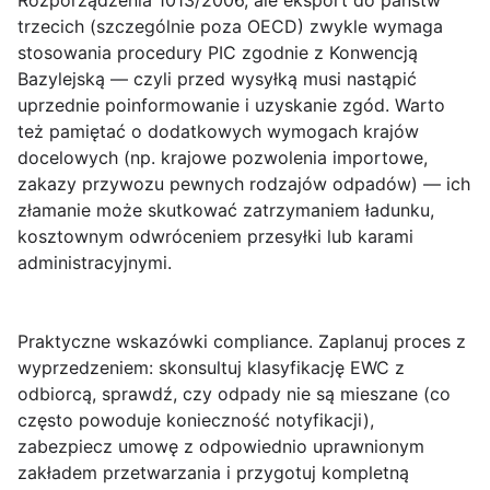
Rozporządzenia 1013/2006, ale eksport do państw
trzecich (szczególnie poza OECD) zwykle wymaga
stosowania procedury PIC zgodnie z Konwencją
Bazylejską — czyli przed wysyłką musi nastąpić
uprzednie poinformowanie i uzyskanie zgód. Warto
też pamiętać o dodatkowych wymogach krajów
docelowych (np. krajowe pozwolenia importowe,
zakazy przywozu pewnych rodzajów odpadów) — ich
złamanie może skutkować zatrzymaniem ładunku,
kosztownym odwróceniem przesyłki lub karami
administracyjnymi.
Praktyczne wskazówki compliance.
Zaplanuj proces z
wyprzedzeniem: skonsultuj klasyfikację EWC z
odbiorcą, sprawdź, czy odpady nie są mieszane (co
często powoduje konieczność notyfikacji),
zabezpiecz umowę z odpowiednio uprawnionym
zakładem przetwarzania i przygotuj kompletną