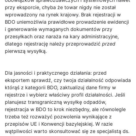
obowiązków sprawozdawczych i systemowych nawet
przy eksporcie, chyba że towar nigdy nie został
wprowadzony na rynek krajowy. Brak rejestracji w
BDO uniemożliwia prawidłowe prowadzenie ewidencji
i generowanie wymaganych dokumentów przy
przesyłkach oraz naraża na kary administracyjne,
dlatego rejestrację należy przeprowadzić
przed
pierwszą wysyłką.
Dla jasności i praktycznego działania: przed
eksportem sprawdź, czy twoja działalność odpowiada
którąś z kategorii BDO, zaktualizuj dane firmy w
rejestrze i wybierz właściwy profil działalności. Jeśli
planujesz transgraniczną wysyłkę odpadów,
rejestracja w BDO to krok niezbędny, ale równolegle
trzeba też rozważyć pozwolenia wynikające z
przepisów UE i Konwencji bazylejskiej. W razie
wątpliwości warto skonsultować się ze specjalistą ds.