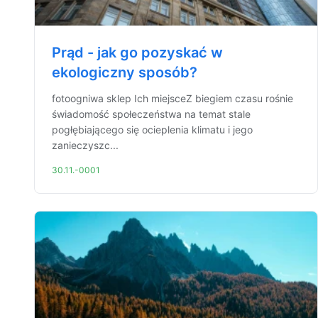
Prąd - jak go pozyskać w
ekologiczny sposób?
fotoogniwa sklep Ich miejsceZ biegiem czasu rośnie
świadomość społeczeństwa na temat stale
pogłębiającego się ocieplenia klimatu i jego
zanieczyszc...
30.11.-0001