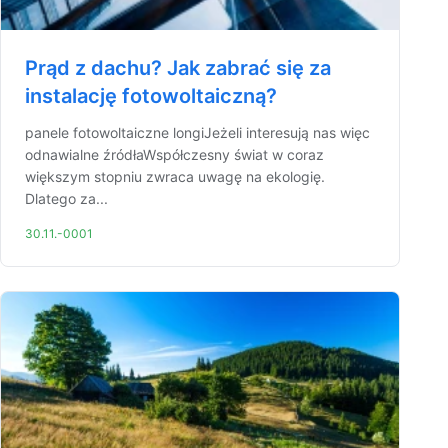
Prąd z dachu? Jak zabrać się za
instalację fotowoltaiczną?
panele fotowoltaiczne longiJeżeli interesują nas więc
odnawialne źródłaWspółczesny świat w coraz
większym stopniu zwraca uwagę na ekologię.
Dlatego za...
30.11.-0001