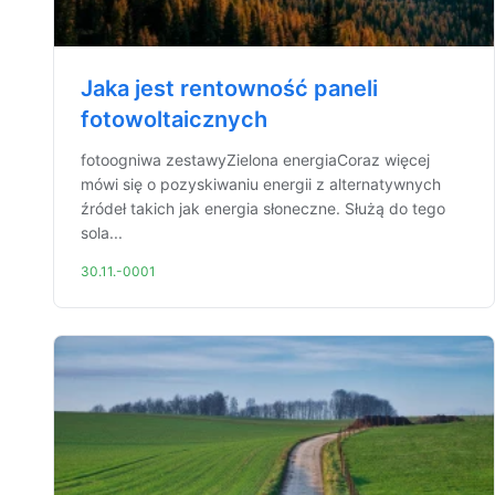
Jaka jest rentowność paneli
fotowoltaicznych
fotoogniwa zestawyZielona energiaCoraz więcej
mówi się o pozyskiwaniu energii z alternatywnych
źródeł takich jak energia słoneczne. Służą do tego
sola...
30.11.-0001