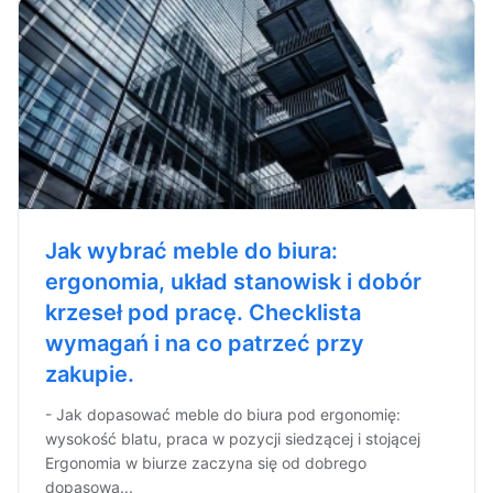
Jak wybrać meble do biura:
ergonomia, układ stanowisk i dobór
krzeseł pod pracę. Checklista
wymagań i na co patrzeć przy
zakupie.
- Jak dopasować meble do biura pod ergonomię:
wysokość blatu, praca w pozycji siedzącej i stojącej
Ergonomia w biurze zaczyna się od dobrego
dopasowa...