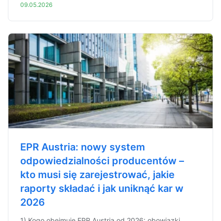
09.05.2026
EPR Austria: nowy system
odpowiedzialności producentów –
kto musi się zarejestrować, jakie
raporty składać i jak uniknąć kar w
2026
1) Kogo obejmuje EPR Austria od 2026: obowiązki