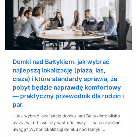
Domki nad Bałtykiem: jak wybrać
najlepszą lokalizację (plaża, las,
cisza) i które standardy sprawią, że
pobyt będzie naprawdę komfortowy
— praktyczny przewodnik dla rodzin i
par.
- Jak wybrać lokalizację domku nad Bałtykiem: blisko
plaży, wśród lasu czy w strefie ciszy — na co zwrócić
uwagę? Wybór lokalizacji domku nad Bałtyki...