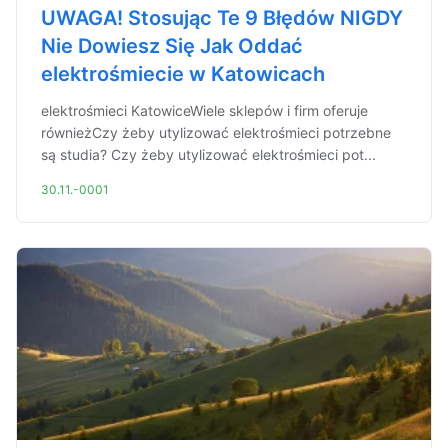
UWAGA! Stosując Te 9 Błędów NIGDY
Nie Dowiesz Się Jak Oddać
elektrośmiecie w Katowicach
elektrośmieci KatowiceWiele sklepów i firm oferuje
równieżCzy żeby utylizować elektrośmieci potrzebne
są studia? Czy żeby utylizować elektrośmieci pot...
30.11.-0001