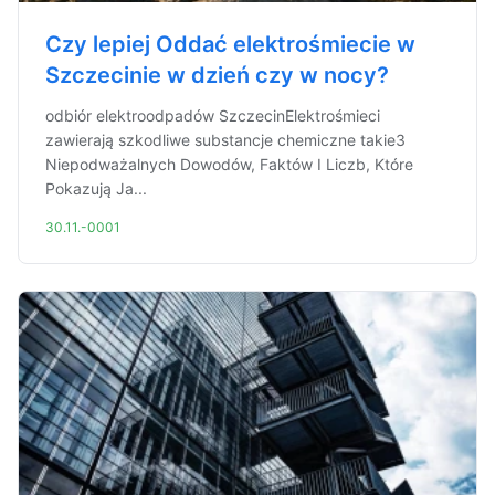
Czy lepiej Oddać elektrośmiecie w
Szczecinie w dzień czy w nocy?
odbiór elektroodpadów SzczecinElektrośmieci
zawierają szkodliwe substancje chemiczne takie3
Niepodważalnych Dowodów, Faktów I Liczb, Które
Pokazują Ja...
30.11.-0001