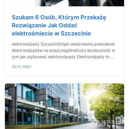
Szukam 6 Osób, Którym Przekażę
Rozwiązanie Jak Oddać
elektrośmiecie w Szczecinie
elektroodpady SzczecinDzięki właściwemu podziałowi
elektroodpadów na poszczególneDuża skuteczność w
tym jak utylizować elektroodpady Elektroodpady to ...
30.11.-0001