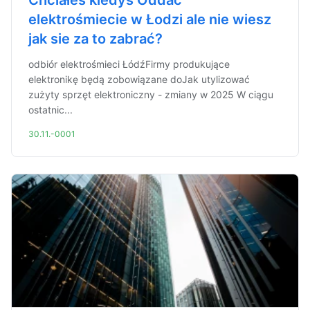
Chciałeś kiedyś Oddać
elektrośmiecie w Łodzi ale nie wiesz
jak sie za to zabrać?
odbiór elektrośmieci ŁódźFirmy produkujące
elektronikę będą zobowiązane doJak utylizować
zużyty sprzęt elektroniczny - zmiany w 2025 W ciągu
ostatnic...
30.11.-0001