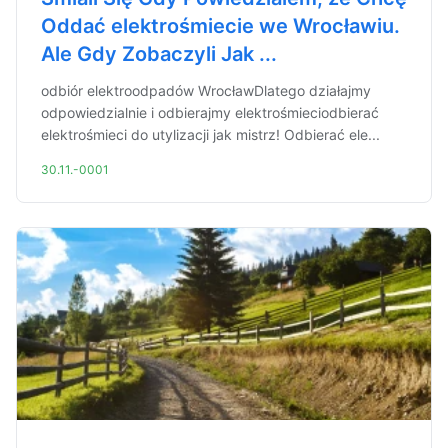
Oddać elektrośmiecie we Wrocławiu.
Ale Gdy Zobaczyli Jak ...
odbiór elektroodpadów WrocławDlatego działajmy
odpowiedzialnie i odbierajmy elektrośmieciodbierać
elektrośmieci do utylizacji jak mistrz! Odbierać ele...
30.11.-0001