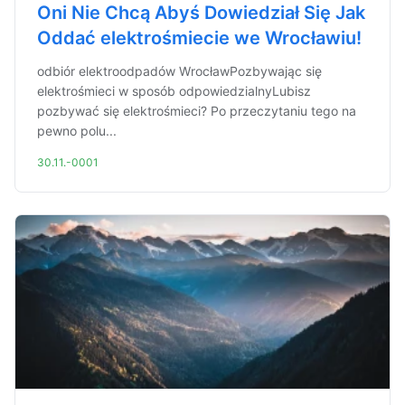
Oni Nie Chcą Abyś Dowiedział Się Jak
Oddać elektrośmiecie we Wrocławiu!
odbiór elektroodpadów WrocławPozbywając się
elektrośmieci w sposób odpowiedzialnyLubisz
pozbywać się elektrośmieci? Po przeczytaniu tego na
pewno polu...
30.11.-0001