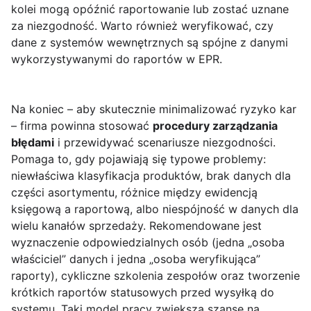
kolei mogą opóźnić raportowanie lub zostać uznane
za niezgodność. Warto również weryfikować, czy
dane z systemów wewnętrznych są spójne z danymi
wykorzystywanymi do raportów w EPR.
Na koniec – aby skutecznie minimalizować ryzyko kar
– firma powinna stosować
procedury zarządzania
błędami
i przewidywać scenariusze niezgodności.
Pomaga to, gdy pojawiają się typowe problemy:
niewłaściwa klasyfikacja produktów, brak danych dla
części asortymentu, różnice między ewidencją
księgową a raportową, albo niespójność w danych dla
wielu kanałów sprzedaży. Rekomendowane jest
wyznaczenie odpowiedzialnych osób (jedna „osoba
właściciel” danych i jedna „osoba weryfikująca”
raporty), cykliczne szkolenia zespołów oraz tworzenie
krótkich raportów statusowych przed wysyłką do
systemu. Taki model pracy zwiększa szanse na