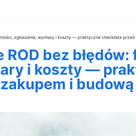
ności, zgłoszenia, wymiary i koszty — praktyczna checklista prze
e ROD bez błędów: 
ary i koszty — pra
d zakupem i budową