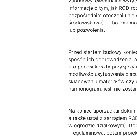
zabudowy, ewentualne wytycz
informacje o tym, jak ROD ro
bezpośrednim otoczeniu nie w
środowiskowe) — bo one mog
lub pozwolenia.
Przed startem budowy koniec
sposób ich doprowadzenia, a
kto ponosi koszty przyłączy 
możliwość usytuowania placu
składowaniu materiałów czy
harmonogram, jeśli nie zost
Na koniec uporządkuj dokumen
a także ustal z zarządem ROD
w ogrodzie działkowym). Dob
i regulaminowa, potem projek