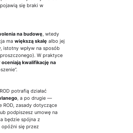
pojawią się braki w
olenia na budowę
, wtedy
ycja ma
większą skalę
albo jej
, istotny wpływ na sposób
uproszczonego). W praktyce
 oceniają kwalifikację na
szenie”.
ROD potrafią działać
wlanego
, a po drugie —
ie ROD, zasady dotyczące
 lub podpiszesz umowę na
a będzie spójna z
 opóźni się przez