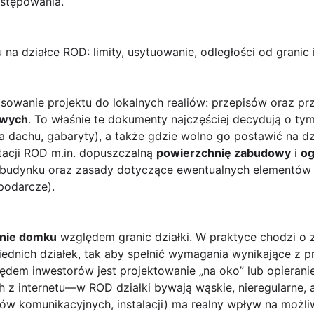
stępowania.
na działce ROD: limity, usytuowanie, odległości od grani
asowanie projektu do lokalnych realiów: przepisów oraz p
owych
. To właśnie te dokumenty najczęściej decydują o ty
a dachu, gabaryty), a także gdzie wolno go postawić na d
acji ROD m.in. dopuszczalną
powierzchnię zabudowy
i
og
udynku oraz zasady dotyczące ewentualnych elementów 
podarcze).
nie domku
względem granic działki. W praktyce chodzi o
iednich działek, tak aby spełnić wymagania wynikające z
dem inwestorów jest projektowanie „na oko” lub opieranie
z internetu—w ROD działki bywają wąskie, nieregularne, a p
iągów komunikacyjnych, instalacji) ma realny wpływ na moż