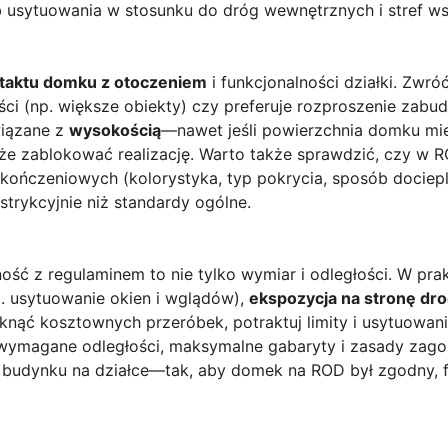
b usytuowania w stosunku do dróg wewnętrznych i stref w
taktu domku z otoczeniem
i funkcjonalności działki. Zwr
i (np. większe obiekty) czy preferuje rozproszenie zabu
wiązane z
wysokością
—nawet jeśli powierzchnia domku mieś
e zablokować realizację. Warto także sprawdzić, czy w R
kończeniowych (kolorystyka, typ pokrycia, sposób dociepl
strykcyjnie niż standardy ogólne.
ość z regulaminem to nie tylko wymiar i odległości. W pra
. usytuowanie okien i wglądów),
ekspozycja na stronę dro
nąć kosztownych przeróbek, potraktuj limity i usytuowani
 wymagane odległości, maksymalne gabaryty i zasady zago
budynku na działce—tak, aby domek na ROD był zgodny, f