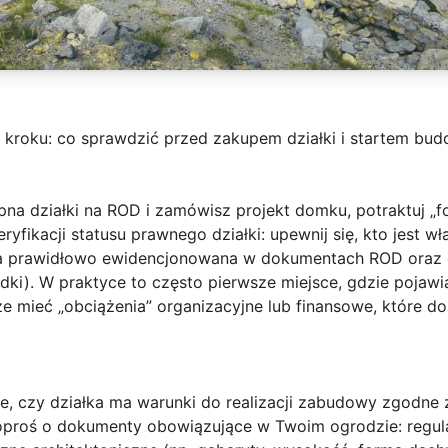
 kroku: co sprawdzić przed zakupem działki i startem bu
a działki na ROD i zamówisz projekt domku, potraktuj „f
weryfikacji statusu prawnego działki: upewnij się, kto jest 
ona prawidłowo ewidencjonowana w dokumentach ROD oraz c
adki). W praktyce to często pierwsze miejsce, gdzie pojaw
e mieć „obciążenia” organizacyjne lub finansowe, które d
e, czy działka ma warunki do realizacji zabudowy zgodne
oproś o dokumenty obowiązujące w Twoim ogrodzie: regul