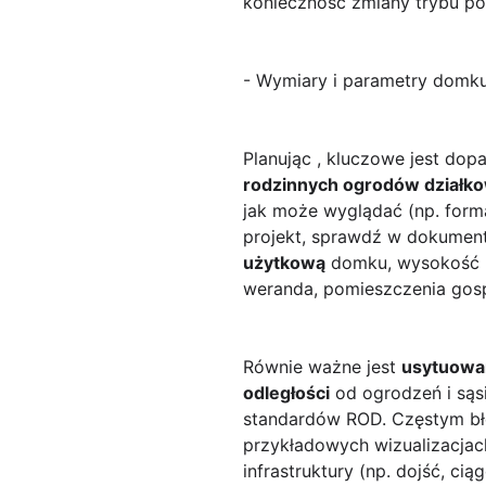
konieczność zmiany trybu po
- Wymiary i parametry domku 
Planując
, kluczowe jest dop
rodzinnych ogrodów działk
jak może wyglądać (np. form
projekt, sprawdź w dokument
użytkową
domku, wysokość b
weranda, pomieszczenia gos
Równie ważne jest
usytuowa
odległości
od ogrodzeń i sąs
standardów ROD. Częstym błę
przykładowych wizualizacjach 
infrastruktury (np. dojść, c