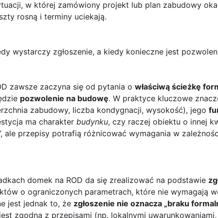
tuacji, w której zamówiony projekt lub plan zabudowy oka
ty rosną i terminy uciekają.
iedy wystarczy zgłoszenie, a kiedy konieczne jest pozwole
D zawsze zaczyna się od pytania o
właściwą ścieżkę for
będzie
pozwolenie na budowę
. W praktyce kluczowe znacz
rzchnia zabudowy, liczba kondygnacji, wysokość), jego
fu
estycja ma charakter
budynku
, czy raczej obiektu o innej 
”, ale przepisy potrafią różnicować wymagania w zależnoś
padkach domek na ROD da się zrealizować na podstawie
zg
ektów o ograniczonych parametrach, które nie wymagają wer
 jest jednak to, że
zgłoszenie nie oznacza „braku formal
 jest zgodna z przepisami (np. lokalnymi uwarunkowaniami