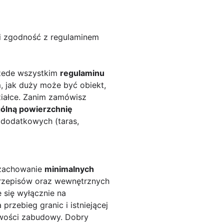
c i zgodność z regulaminem
rzede wszystkim
regulaminu
m, jak duży może być obiekt,
ziałce. Zanim zamówisz
ólną powierzchnię
dodatkowych (taras,
 zachowanie
minimalnych
 przepisów oraz wewnętrznych
 się wyłącznie na
rzebieg granic i istniejącej
liwości zabudowy. Dobry