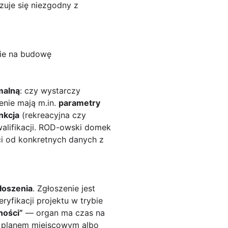
zuje się niezgodny z
nie na budowę
malną
: czy wystarczy
enie mają m.in.
parametry
nkcja
(rekreacyjna czy
kwalifikacji. ROD-owski domek
ci od konkretnych danych z
łoszenia
. Zgłoszenie jest
yfikacji projektu w trybie
ności”
— organ ma czas na
, planem miejscowym albo