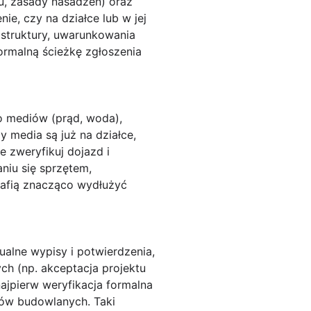
u, zasady nasadzeń) oraz
ie, czy na działce lub w jej
astruktury, uwarunkowania
rmalną ścieżkę zgłoszenia
o mediów (prąd, woda),
 media są już na działce,
e zweryfikuj dojazd i
niu się sprzętem,
rafią znacząco wydłużyć
ualne wypisy i potwierdzenia,
ch (np. akceptacja projektu
ajpierw weryfikacja formalna
isów budowlanych. Taki