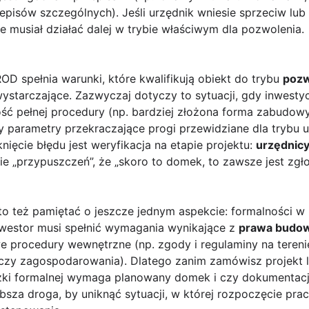
pisów szczególnych). Jeśli urzędnik wniesie sprzeciw lub 
 musiał działać dalej w trybie właściwym dla pozwolenia.
D spełnia warunki, które kwalifikują obiekt do trybu
pozw
wystarczające. Zazwyczaj dotyczy to sytuacji, gdy inwest
ść pełnej procedury (np. bardziej złożona forma zabudowy
 parametry przekraczające progi przewidziane dla trybu 
ięcie błędu jest weryfikacja na etapie projektu:
urzędnicy
nie „przypuszczeń”, że „skoro to domek, to zawsze jest zgło
o też pamiętać o jeszcze jednym aspekcie: formalności w 
nwestor musi spełnić wymagania wynikające z
prawa budo
 procedury wewnętrzne (np. zgody i regulaminy na teren
 czy zagospodarowania). Dlatego zanim zamówisz projekt
eżki formalnej wymaga planowany domek i czy dokumentacj
za droga, by uniknąć sytuacji, w której rozpoczęcie prac