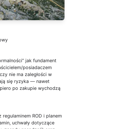
dowy
ormalności” jak fundament
właścicielem/posiadaczem
zy nie ma zaległości w
iają się ryzyka — nawet
opiero po zakupie wychodzą
 z regulaminem ROD i planem
amin, uchwały dotyczące