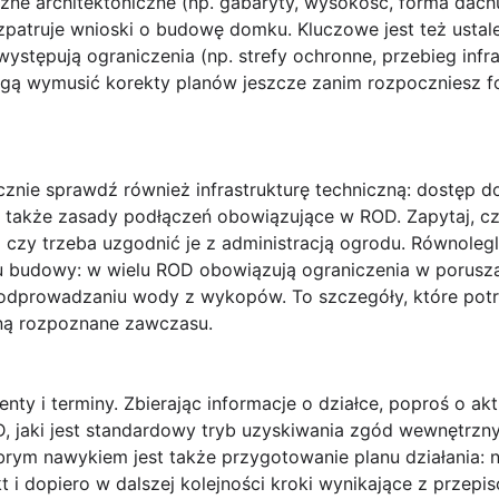
ne architektoniczne (np. gabaryty, wysokość, forma dach
zpatruje wnioski o budowę domku. Kluczowe jest też ustalen
ystępują ograniczenia (np. strefy ochronne, przebieg infr
ą wymusić korekty planów jeszcze zanim rozpoczniesz fo
znie sprawdź również infrastrukturę techniczną: dostęp d
 także zasady podłączeń obowiązujące w ROD. Zapytaj, czy
i czy trzeba uzgodnić je z administracją ogrodu. Równolegl
 budowy: w wielu ROD obowiązują ograniczenia w porusza
 odprowadzaniu wody z wykopów. To szczegóły, które pot
aną rozpoznane zawczasu.
ty i terminy. Zbierając informacje o działce, poproś o akt
, jaki jest standardowy tryb uzyskiwania zgód wewnętrzny
rym nawykiem jest także przygotowanie planu działania: n
t i dopiero w dalszej kolejności kroki wynikające z przep