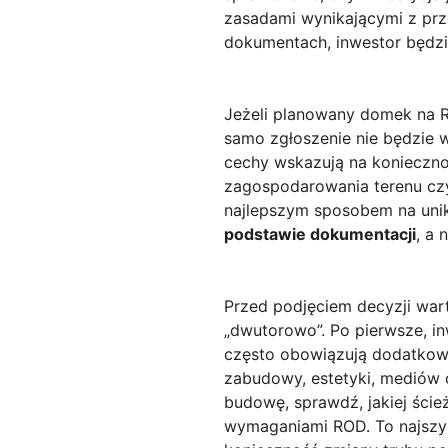
zasadami wynikającymi z prze
dokumentach, inwestor będzie
Jeżeli planowany domek na RO
samo zgłoszenie nie będzie 
cechy wskazują na konieczno
zagospodarowania terenu czy
najlepszym sposobem na unikn
podstawie dokumentacji
, a 
Przed podjęciem decyzji wart
„dwutorowo”. Po pierwsze, i
często obowiązują dodatkowe
zabudowy, estetyki, mediów
budowę, sprawdź, jakiej ści
wymaganiami ROD. To najszybs