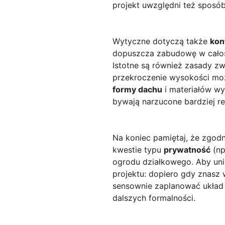
projekt uwzględni też sposó
Wytyczne dotyczą także
kon
dopuszcza zabudowę w całośc
Istotne są również zasady z
przekroczenie wysokości moż
formy dachu
i materiałów wy
bywają narzucone bardziej re
Na koniec pamiętaj, że zgodn
kwestie typu
prywatność
(np
ogrodu działkowego. Aby unik
projektu: dopiero gdy znasz
sensownie zaplanować układ 
dalszych formalności.