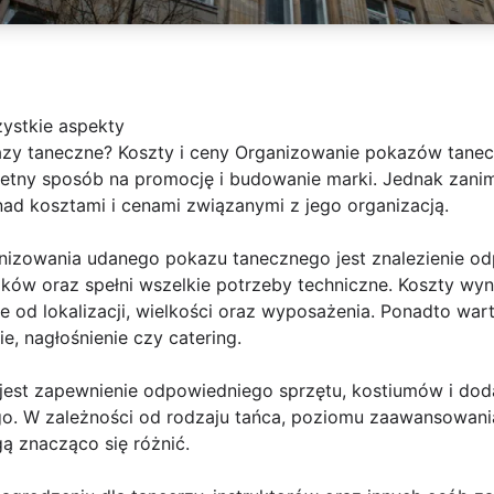
ystkie aspekty
y taneczne? Koszty i ceny Organizowanie pokazów tanecz
ietny sposób na promocję i budowanie marki. Jednak zanim
nad kosztami i cenami związanymi z jego organizacją.
izowania udanego pokazu tanecznego jest znalezienie odpo
ków oraz spełni wszelkie potrzeby techniczne. Koszty wyna
ie od lokalizacji, wielkości oraz wyposażenia. Ponadto w
ie, nagłośnienie czy catering.
jest zapewnienie odpowiedniego sprzętu, kostiumów i do
o. W zależności od rodzaju tańca, poziomu zaawansowan
ą znacząco się różnić.