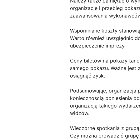
Należy także pamiętać o wyn
organizację i przebieg poka
zaawansowania wykonawców o
Wspomniane koszty stanowią
Warto również uwzględnić do
ubezpieczenie imprezy.
Ceny biletów na pokazy tane
samego pokazu. Ważne jest z
osiągnąć zysk.
Podsumowując, organizacja p
koniecznością poniesienia o
organizacją takiego wydarzen
widzów.
Wieczorne spotkania z grup
Czy można prowadzić grupę 