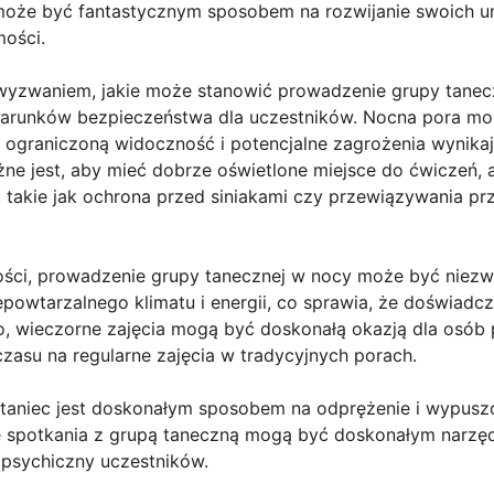
może być fantastycznym sposobem na rozwijanie swoich um
ości.
zwaniem, jakie może stanowić prowadzenie grupy taneczn
arunków bezpieczeństwa dla uczestników. Nocna pora moż
 ograniczoną widoczność i potencjalne zagrożenia wynika
ne jest, aby mieć dobrze oświetlone miejsce do ćwiczeń, 
 takie jak ochrona przed siniakami czy przewiązywania 
ści, prowadzenie grupy tanecznej w nocy może być niezwy
powtarzalnego klimatu i energii, co sprawia, że doświadcze
o, wieczorne zajęcia mogą być doskonałą okazją dla osób 
czasu na regularne zajęcia w tradycyjnych porach.
taniec jest doskonałym sposobem na odprężenie i wypuszc
 spotkania z grupą taneczną mogą być doskonałym narzęd
psychiczny uczestników.