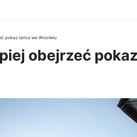
zeć pokaz tańca we Wrocłwiu
piej obejrzeć poka