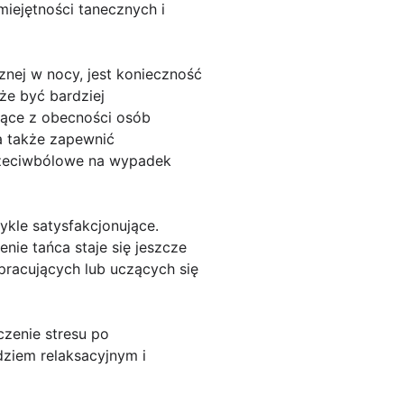
iejętności tanecznych i
ej w nocy, jest konieczność
e być bardziej
jące z obecności osób
a także zapewnić
przeciwbólowe na wypadek
kle satysfakcjonujące.
nie tańca staje się jeszcze
pracujących lub uczących się
zenie stresu po
ziem relaksacyjnym i