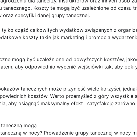
agrodzeniu dla tancerzy, instruktorów oraz innych osób
zu tanecznego. Koszty te mogą być uzależnione od czasu 
raz specyfiki danej grupy tanecznej.
 tylko część całkowitych wydatków związanych z organiz
datkowe koszty takie jak marketing i promocja wydarzeni
czne mogą być uzależnione od powyższych kosztów, jakośc
atem, aby odpowiednio wycenić wejściówki tak, aby pokry
okazów tanecznych może przynieść wiele korzyści, jednak
dpowiednich kosztów. Warto przemyśleć z góry wszystkie 
ia, aby osiągnąć maksymalny efekt i satysfakcję zarówno d
ą taneczną mogą
taneczną w nocy? Prowadzenie grupy tanecznej w nocy m