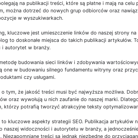
legają na publikacji treści, które są płatne i mają na cel
 nim, można dotrzeć do nowych grup odbiorców oraz nawiąz
pozycje w wyszukiwarkach.
ing, kluczowe jest umieszczenie linków do naszej strony na 
log to doskonałe miejsca do takich publikacji artykułów. 
i autorytet w branży.
metodę budowania sieci linków i zdobywania wartościowyc
ją one w budowaniu silnego fundamentu witryny oraz przyc
oduktami czy usługami.
o tym, że jakość treści musi być najwyższa możliwa. Dob
ków oraz wywołują u nich zaufanie do naszej marki. Dlateg
, którzy potrafią tworzyć atrakcyjne teksty optymalizow
g to kluczowe aspekty strategii SEO. Publikacja artykułów 
o naszej widoczności i autorytetu w branży, a jednocześnie
j. Niezapomniane treści są jednak niezbędne do przyciągan