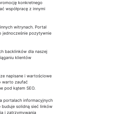
u promocję konkretnego
ać współpracę z innymi
innych witrynach. Portal
To jednocześnie pozytywnie
h backlinków dla naszej
iąganiu klientów
rze napisane i wartościowe
o warto zaufać
ane pod kątem SEO.
na portalach informacyjnych
 buduje solidną sieć linków
ia i zatrzymywania