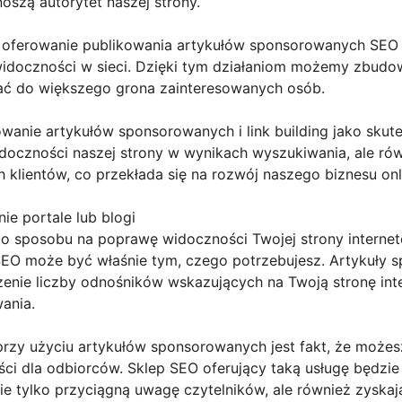
oszą autorytet naszej strony.
oferowanie publikowania artykułów sponsorowanych SEO t
widoczności w sieci. Dzięki tym działaniom możemy zbudo
rać do większego grona zainteresowanych osób.
anie artykułów sponsorowanych i link building jako skute
idoczności naszej strony w wynikach wyszukiwania, ale r
 klientów, co przekłada się na rozwój naszego biznesu onl
e portale lub blogi
go sposobu na poprawę widoczności Twojej strony internet
EO może być właśnie tym, czego potrzebujesz. Artykuły 
enie liczby odnośników wskazujących na Twoją stronę int
ania.
 przy użyciu artykułów sponsorowanych jest fakt, że może
ci dla odbiorców. Sklep SEO oferujący taką usługę będzie
 nie tylko przyciągną uwagę czytelników, ale również zysk