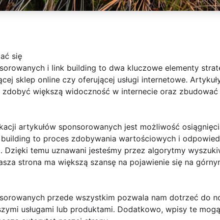
ać się
orowanych i link building to dwa kluczowe elementy strat
cej sklep online czy oferującej usługi internetowe. Artyk
gną zdobyć większą widoczność w internecie oraz zbudow
ikacji artykułów sponsorowanych jest możliwość osiągnięc
 building to proces zdobywania wartościowych i odpowie
ej. Dzięki temu uznawani jesteśmy przez algorytmy wyszuk
asza strona ma większą szansę na pojawienie się na górn
nsorowanych przede wszystkim pozwala nam dotrzeć do n
zymi usługami lub produktami. Dodatkowo, wpisy te mogą