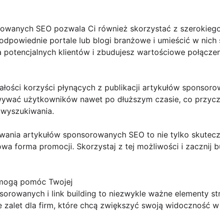
rowanych SEO pozwala Ci również skorzystać z szerokieg
dpowiednie portale lub blogi branżowe i umieścić w nich s
 potencjalnych klientów i zbudujesz wartościowe połączen
łości korzyści płynących z publikacji artykułów sponsoro
wywać użytkowników nawet po dłuższym czasie, co przyczy
 wyszukiwania.
wania artykułów sponsorowanych SEO to nie tylko skuteczna
wa forma promocji. Skorzystaj z tej możliwości i zacznij
 mogą pomóc Twojej
orowanych i link building to niezwykle ważne elementy str
 zalet dla firm, które chcą zwiększyć swoją widoczność 