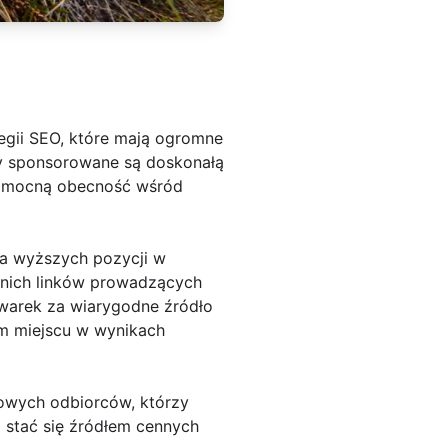
egii SEO, które mają ogromne
uły sponsorowane są doskonałą
ać mocną obecność wśród
ia wyższych pozycji w
dnich linków prowadzących
iwarek za wiarygodne źródło
ym miejscu w wynikach
owych odbiorców, którzy
 stać się źródłem cennych