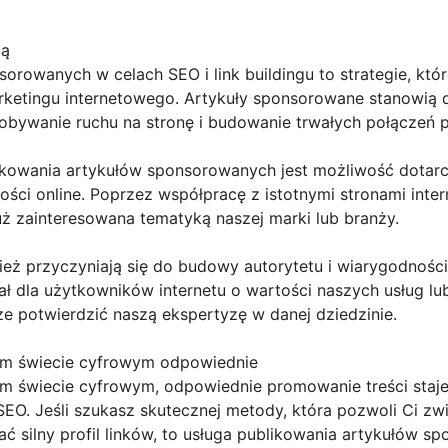
ją
orowanych w celach SEO i link buildingu to strategie, któ
rketingu internetowego. Artykuły sponsorowane stanowią
obywanie ruchu na stronę i budowanie trwałych połączeń p
ikowania artykułów sponsorowanych jest możliwość dotarc
ości online. Poprzez współpracę z istotnymi stronami int
już zainteresowana tematyką naszej marki lub branży.
eż przyczyniają się do budowy autorytetu i wiarygodności
gnał dla użytkowników internetu o wartości naszych usług 
że potwierdzić naszą ekspertyzę w danej dziedzinie.
ym świecie cyfrowym odpowiednie
m świecie cyfrowym, odpowiednie promowanie treści staj
SEO. Jeśli szukasz skutecznej metody, która pozwoli Ci z
ać silny profil linków, to usługa publikowania artykułów