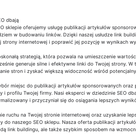
EO dbają
sklepie oferujemy usługę publikacji artykułów sponsorowa
iem w budowaniu linków. Dzięki naszej usłudze link build
 strony internetowej i poprawić jej pozycję w wynikach wy
skonałą strategią, która pozwala na umieszczenie wartośc
eśnie generuje silne i efektywne linki do Twojej strony. 
ie stron i zyskać większą widoczność wśród potencjalny
wybór miejsc do publikacji artykułów sponsorowanych oraz
 profilu Twojej firmy. Nasi eksperci w dziedzinie SEO dbaj
ymalizowany i przyczyniał się do osiągania lepszych wyni
ie ruchu na Twojej stronie internetowej oraz uzyskanie lep
 do naszego SEO sklepu. Nasza oferta publikacji artykuł
odą link buildingu, ale także szybkim sposobem na wzmocni