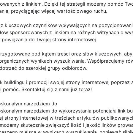
owanych z linkiem. Dzięki tej strategii możemy pomóc Twoj
nia, przyciągając więcej wartościowego ruchu.
m z kluczowych czynników wpływających na pozycjonowani
łów sponsorowanych z linkiem na różnych witrynach o wy
powiązania do Twojej strony internetowej.
 przygotowane pod kątem treści oraz słów kluczowych, a
 organicznych wynikach wyszukiwania. Współpracujemy ró
dotrzeć do szerokiej grupy odbiorców.
nk buildingu i promocji swojej strony internetowej poprzez
i pomóc. Skontaktuj się z nami już teraz!
oskonałym narzędziem do
skonałym narzędziem do wykorzystania potencjału link bui
j strony internetowej w treściach artykułów publikowanyc
 możemy skutecznie zwiększyć ilość i jakość linków prowa
naszego miejsca w wynikach wyszukiwania, ponieważ silnik