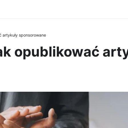
ć artykuły sponsorowane
ak opublikować art