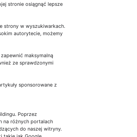
ej stronie osiągnąć lepsze
e strony w wyszukiwarkach.
sokim autorytecie, możemy
by zapewnić maksymalną
wnież ze sprawdzonymi
 artykuły sponsorowane z
ldingu. Poprzez
h na różnych portalach
dzących do naszej witryny.
i takie jak Google