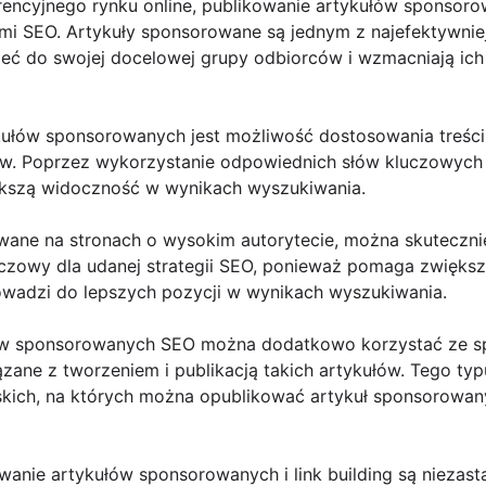
encyjnego rynku online, publikowanie artykułów sponsorowa
ami SEO. Artykuły sponsorowane są jednym z najefektywnie
eć do swojej docelowej grupy odbiorców i wzmacniają ic
ułów sponsorowanych jest możliwość dostosowania treści d
w. Poprzez wykorzystanie odpowiednich słów kluczowych 
ększą widoczność w wynikach wyszukiwania.
wane na stronach o wysokim autorytecie, można skutecznie
kluczowy dla udanej strategii SEO, ponieważ pomaga zwięks
wadzi do lepszych pozycji w wynikach wyszukiwania.
łów sponsorowanych SEO można dodatkowo korzystać ze sp
iązane z tworzeniem i publikacją takich artykułów. Tego ty
rskich, na których można opublikować artykuł sponsorowa
owanie artykułów sponsorowanych i link building są niezas