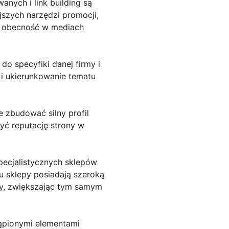
nych i link building są
jszych narzędzi promocji,
h obecność w mediach
o specyfiki danej firmy i
i ukierunkowanie tematu
 zbudować silny profil
zyć reputację strony w
ecjalistycznych sklepów
pu sklepy posiadają szeroką
ny, zwiększając tym samym
tąpionymi elementami