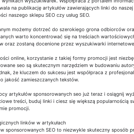
 w wynikach wyszukiwarek. Współpraca z portalem informa
 na publikację artykułów zawierających linki do naszej w
ości naszego sklepu SEO czy usług SEO.
anym możemy dotrzeć do szerokiego grona odbiorców oraz
anych warto koncentrować się na treściach wartościowych
w oraz zostaną docenione przez wyszukiwarki internetowe
ści online, korzystanie z takiej formy promocji jest niezb
orowane seo są skutecznym narzędziem w budowaniu autor
dnak, że kluczem do sukcesu jest współpraca z profesjona
 o jakość zamieszczanych tekstów.
mocy artykułów sponsorowanych seo już teraz i osiągnij w
owe treści, buduj linki i ciesz się większą popularnością 
mie promocji.
gicznych linków w artykułach
ów sponsorowanych SEO to niezwykle skuteczny sposób pr