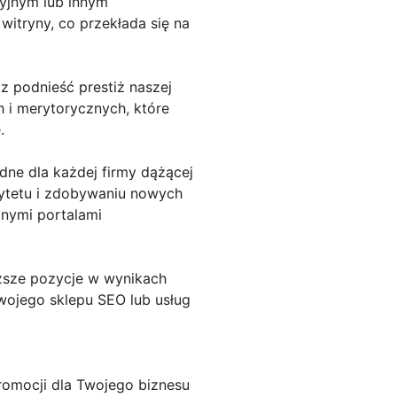
cyjnym lub innym
itryny, co przekłada się na
 podnieść prestiż naszej
 i merytorycznych, które
.
ędne dla każdej firmy dążącej
ytetu i zdobywaniu nowych
lnymi portalami
yższe pozycje w wynikach
swojego sklepu SEO lub usług
omocji dla Twojego biznesu