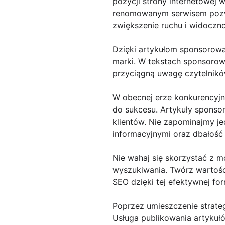
pozycji strony internetowej
renomowanym serwisem pozwala
zwiększenie ruchu i widoczn
Dzięki artykułom sponsorow
marki. W tekstach sponsorow
przyciągną uwagę czytelnikó
W obecnej erze konkurencyjno
do sukcesu. Artykuły spons
klientów. Nie zapominajmy je
informacyjnymi oraz dbałość
Nie wahaj się skorzystać z 
wyszukiwania. Twórz wartości
SEO dzięki tej efektywnej for
Poprzez umieszczenie strate
Usługa publikowania artykuł