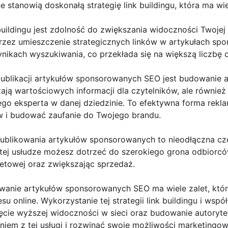
 stanowią doskonałą strategię link buildingu, która ma wie
buildingu jest zdolność do zwiększania widoczności Twojej
rzez umieszczenie strategicznych linków w artykułach s
nikach wyszukiwania, co przekłada się na większą liczbę o
publikacji artykułów sponsorowanych SEO jest budowanie a
czają wartościowych informacji dla czytelników, ale równie
ego eksperta w danej dziedzinie. To efektywna forma rekl
w i budować zaufanie do Twojego brandu.
publikowania artykułów sponsorowanych to nieodłączna czę
 tej usłudze możesz dotrzeć do szerokiego grona odbiorcó
rnetowej oraz zwiększając sprzedaż.
kowanie artykułów sponsorowanych SEO ma wiele zalet, kt
u online. Wykorzystanie tej strategii link buildingu i wsp
ęcie wyższej widoczności w sieci oraz budowanie autoryte
niem z tej usługi i rozwinąć swoje możliwości marketingow