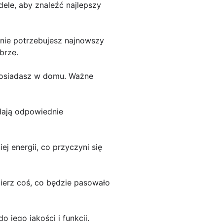
ele, aby znaleźć najlepszy
znie potrzebujesz najnowszy
brze.
 posiadasz w domu. Ważne
adają odpowiednie
j energii, co przyczyni się
bierz coś, co będzie pasowało
 jego jakości i funkcji.