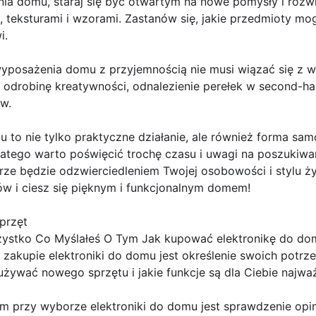
 domu, staraj się być otwartym na nowe pomysły i rozwią
 teksturami i wzorami. Zastanów się, jakie przedmioty mo
i.
 wyposażenia domu z przyjemnością nie musi wiązać się 
 odrobinę kreatywności, odnalezienie perełek w second-ha
w.
o nie tylko praktyczne działanie, ale również forma samo
latego warto poświęcić trochę czasu i uwagi na poszukiwa
rze będzie odzwierciedleniem Twojej osobowości i stylu ży
 i ciesz się pięknym i funkcjonalnym domem!
sprzęt
zystko Co Myślałeś O Tym Jak kupować elektronikę do dom
zakupie elektroniki do domu jest określenie swoich potrze
żywać nowego sprzętu i jakie funkcje są dla Ciebie najważ
m przy wyborze elektroniki do domu jest sprawdzenie opin