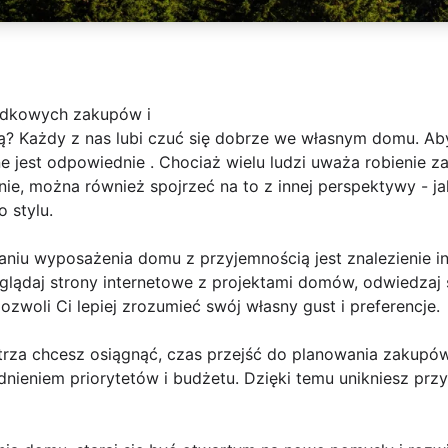
padkowych zakupów i
? Każdy z nas lubi czuć się dobrze we własnym domu. Aby
e jest odpowiednie . Chociaż wielu ludzi uważa robienie 
, można również spojrzeć na to z innej perspektywy - ja
 stylu.
u wyposażenia domu z przyjemnością jest znalezienie insp
glądaj strony internetowe z projektami domów, odwiedzaj 
pozwoli Ci lepiej zrozumieć swój własny gust i preferencje.
nętrza chcesz osiągnąć, czas przejść do planowania zakupów
ędnieniem priorytetów i budżetu. Dzięki temu unikniesz p