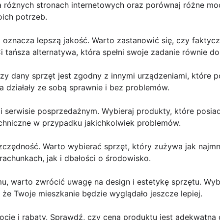
na różnych stronach internetowych oraz porównaj różne mod
ich potrzeb.
 oznacza lepszą jakość. Warto zastanowić się, czy faktyc
tańsza alternatywa, która spełni swoje zadanie równie do
zy dany sprzęt jest zgodny z innymi urządzeniami, które
ia działały ze sobą sprawnie i bez problemów.
 i serwisie posprzedażnym. Wybieraj produkty, które posi
echniczne w przypadku jakichkolwiek problemów.
zędność. Warto wybierać sprzęt, który zużywa jak najmnie
achunkach, jak i dbałości o środowisko.
mu, warto zwrócić uwagę na design i estetykę sprzętu. Wy
, że Twoje mieszkanie będzie wyglądało jeszcze lepiej.
ocje i rabaty. Sprawdź, czy cena produktu jest adekwatna do