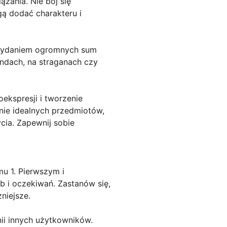
zania. Nie bój się
gą dodać charakteru i
z wydaniem ogromnych sum
ndach, na straganach czy
ekspresji i tworzenie
nie idealnych przedmiotów,
cia. Zapewnij sobie
u 1. Pierwszym i
b i oczekiwań. Zastanów się,
niejsze.
ii innych użytkowników.