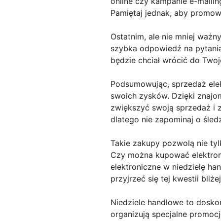
online czy kampanie e-maili
Pamiętaj jednak, aby promowa
Ostatnim, ale nie mniej ważn
szybka odpowiedź na pytania
będzie chciał wrócić do Twoj
Podsumowując, sprzedaż elek
swoich zysków. Dzięki znajom
zwiększyć swoją sprzedaż i zb
dlatego nie zapominaj o śled
Takie zakupy pozwolą nie ty
Czy można kupować elektroni
elektroniczne w niedzielę h
przyjrzeć się tej kwestii bliżej
Niedziele handlowe to doskon
organizują specjalne promocj