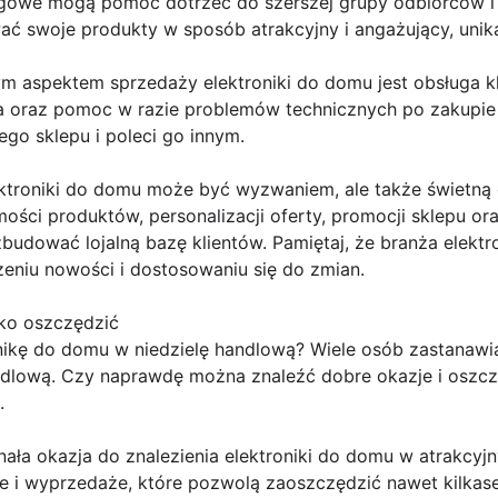
ngowe mogą pomóc dotrzeć do szerszej grupy odbiorców i
ć swoje produkty w sposób atrakcyjny i angażujący, unika
ym aspektem sprzedaży elektroniki do domu jest obsługa kli
 oraz pomoc w razie problemów technicznych po zakupie 
ego sklepu i poleci go innym.
troniki do domu może być wyzwaniem, ale także świetną 
ości produktów, personalizacji oferty, promocji sklepu or
udować lojalną bazę klientów. Pamiętaj, że branża elektron
zeniu nowości i dostosowaniu się do zmian.
lko oszczędzić
kę do domu w niedzielę handlową? Wiele osób zastanawia 
andlową. Czy naprawdę można znaleźć dobre okazje i oszc
.
ała okazja do znalezienia elektroniki do domu w atrakcyj
e i wyprzedaże, które pozwolą zaoszczędzić nawet kilkase