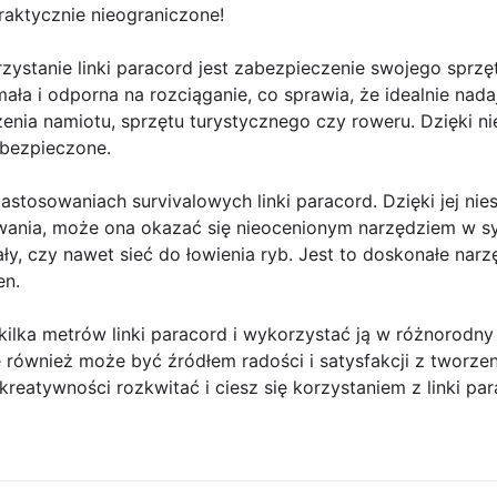
raktycznie nieograniczone!
ystanie linki paracord jest zabezpieczenie swojego sprzęt
ała i odporna na rozciąganie, co sprawia, że idealnie nada
enia namiotu, sprzętu turystycznego czy roweru. Dzięki n
abezpieczone.
stosowaniach survivalowych linki paracord. Dzięki jej nie
wania, może ona okazać się nieocenionym narzędziem w s
zały, czy nawet sieć do łowienia ryb. Jest to doskonałe nar
en.
lka metrów linki paracord i wykorzystać ją w różnorodny 
e również może być źródłem radości i satysfakcji z tworze
reatywności rozkwitać i ciesz się korzystaniem z linki par