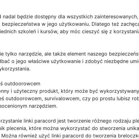
 nadal będzie dostępny dla wszystkich zainteresowanych,
u bezpieczeństwa w jego użytkowaniu. Dlatego też zachę
ednich szkoleń i kursów, aby móc cieszyć się z korzystan
nie tylko narzędzie, ale także element naszego bezpiecze
 dbać o jego właściwe użytkowanie i zdobyć niezbędne umi
ykorzystania.
teś outdoorowcem
onny i użyteczny produkt, który może być wykorzystywany
teś outdoorowcem, survivalowcem, czy po prostu lubisz rob
ieocenionym narzędziem.
stanie linki paracord jest tworzenie różnego rodzaju pleci
nik plecenia, które można wykorzystać do stworzenia unik
 Można również użyć linki paracord do tworzenia breloczk