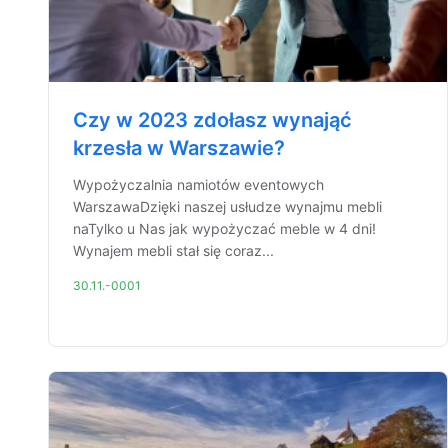
Czy w 2023 zdołasz wynająć
krzesła w Warszawie?
Wypożyczalnia namiotów eventowych
WarszawaDzięki naszej usłudze wynajmu mebli
naTylko u Nas jak wypożyczać meble w 4 dni!
Wynajem mebli stał się coraz...
30.11.-0001