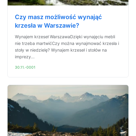
Czy masz możliwość wynająć
krzesła w Warszawie?
Wynajem krzeseł WarszawaDzięki wynajęciu mebli
nie trzeba martwićCzy można wynajmować krzesła i
stoły w niedzielę? Wynajem krzeseł i stołów na
imprezy...
30.11.-0001