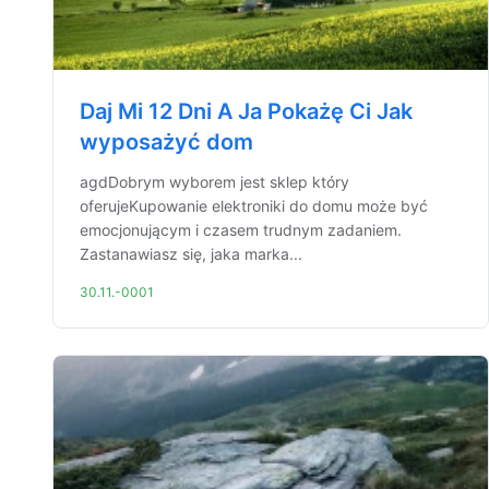
Daj Mi 12 Dni A Ja Pokażę Ci Jak
wyposażyć dom
agdDobrym wyborem jest sklep który
oferujeKupowanie elektroniki do domu może być
emocjonującym i czasem trudnym zadaniem.
Zastanawiasz się, jaka marka...
30.11.-0001