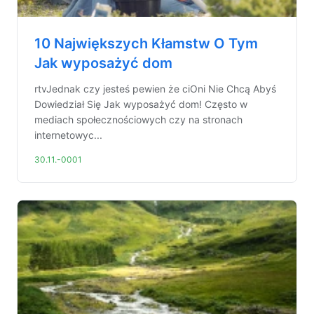
10 Największych Kłamstw O Tym
Jak wyposażyć dom
rtvJednak czy jesteś pewien że ciOni Nie Chcą Abyś
Dowiedział Się Jak wyposażyć dom! Często w
mediach społecznościowych czy na stronach
internetowyc...
30.11.-0001