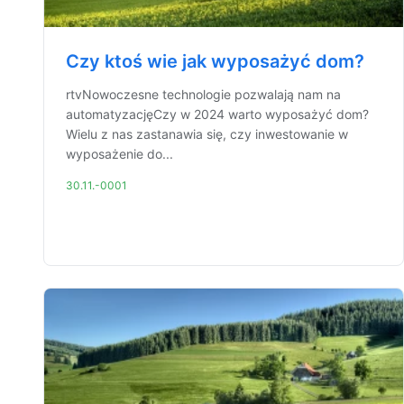
Czy ktoś wie jak wyposażyć dom?
rtvNowoczesne technologie pozwalają nam na
automatyzacjęCzy w 2024 warto wyposażyć dom?
Wielu z nas zastanawia się, czy inwestowanie w
wyposażenie do...
30.11.-0001